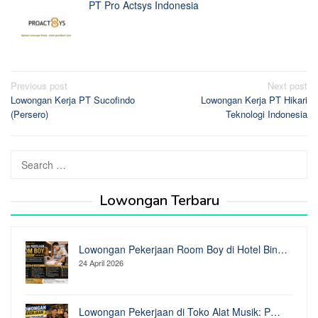
PT Pro Actsys Indonesia
Post
Previous post
Next post
Lowongan Kerja PT Sucofindo
Lowongan Kerja PT Hikari
navigation
(Persero)
Teknologi Indonesia
Search
for:
Lowongan Terbaru
Lowongan Pekerjaan Room Boy di Hotel Bin…
24 April 2026
Lowongan Pekerjaan di Toko Alat Musik: P…