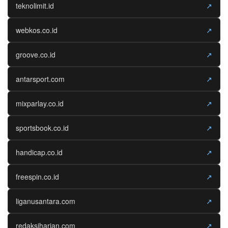
teknolimit.id
↗
webkos.co.id
↗
groove.co.id
↗
antarsport.com
↗
mixparlay.co.id
↗
sportsbook.co.id
↗
handicap.co.id
↗
freespin.co.id
↗
liganusantara.com
↗
redaksiharian.com
↗