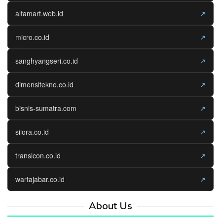
alfamart.web.id
↗
micro.co.id
↗
sanghyangseri.co.id
↗
dimensitekno.co.id
↗
bisnis-sumatra.com
↗
siiora.co.id
↗
transicon.co.id
↗
wartajabar.co.id
↗
About Us