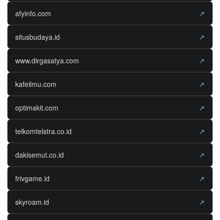
afyinfo.com
↗
situsbudaya.id
↗
www.dirgasatya.com
↗
kafeilmu.com
↗
optimakit.com
↗
telkomtelstra.co.id
↗
dakisemut.co.id
↗
frivgame.id
↗
skyroam.id
↗