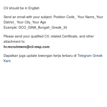
CV should be in English
Send an email with your subject: Position Code_ Your Name_Your
District_ Your City_Your Age
Example: DCO_GINA_Bungah_Gresik_30
Please send your qualified CV, related Certificate, and other
attachment to:
hr.recruitment@cii-msp.com
Dapatkan juga update lowongan kerja terbaru di
Telegram Gresik
Karir
.
Guru dan Murid Viral 2025 dengan Pola Gatotkaca 1000
5 Game Pragmatic Play Kurang Populer dengan Peluang
Menang Tinggi 2025
Pola Gacor Princess 1000 Jackpot Manis Spesial Valentine
2025
5 Lagu Jadul Cocok Didengarkan Sambil Spin di Mahjong
Wins 3
ChatGPT dan Deepseek Ada Saingan Baru, Starlight