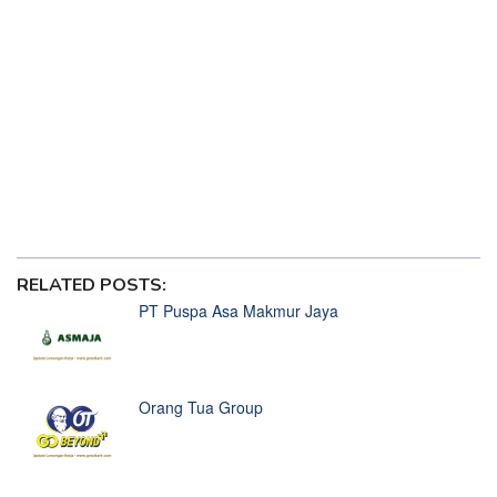
Princess
Diskon Besar Samsung Galaxy S25 Series Bisa Bikin
Gampang Menang di Starlight Princess
Gempa Hari Ini di Samudra Hindia Getarkan Jackpot
Starlight Princess
HP Infinix Terbaru Harga 1 Jutaan Rilis di Indonesia, Siap
Bikin Menang di Starlight Princess
Situs Lowongan Kerja Terbaik Tahun 2025
RELATED POSTS:
PT Puspa Asa Makmur Jaya
Orang Tua Group