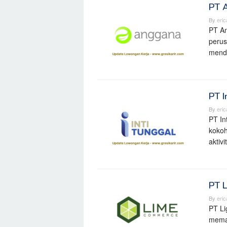
PT 
By
eri
PT An
perus
mendi
PT I
By
eri
PT In
kokoh
aktiv
PT L
By
eri
PT Li
memai