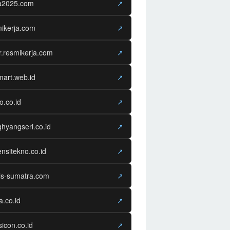
ja2025.com
↗
ikerja.com
↗
r.resmikerja.com
↗
mart.web.id
↗
o.co.id
↗
hyangseri.co.id
↗
nsitekno.co.id
↗
is-sumatra.com
↗
ra.co.id
↗
sicon.co.id
↗