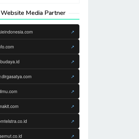
Website Media Partner
kieindonesia.com
↗
nfo.com
↗
sbudaya.id
↗
.dirgasatya.com
↗
ilmu.com
↗
makit.com
↗
omtelstra.co.id
↗
semut.co.id
↗