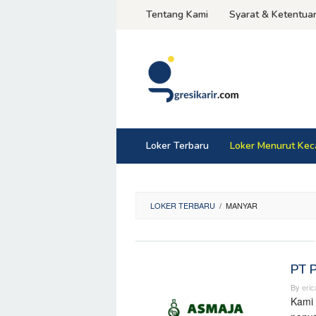
Skip
Tentang Kami
Syarat & Ketentua
to
content
Loker Terbaru
Loker Menurut Ke
LOKER TERBARU
/
MANYAR
PT 
By
eri
Kami 