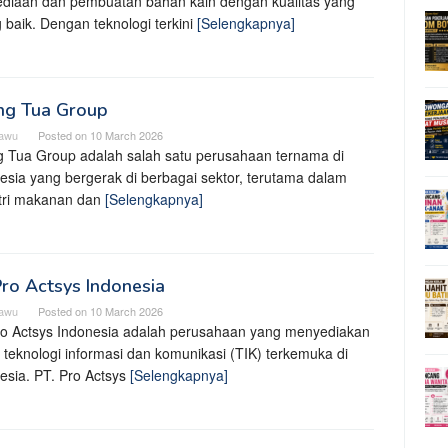
diaan dan pembuatan bahan kain dengan kualitas yang
g baik. Dengan teknologi terkini
[Selengkapnya]
ng Tua Group
cawu
Posted on
10 March 2026
 Tua Group adalah salah satu perusahaan ternama di
esia yang bergerak di berbagai sektor, terutama dalam
tri makanan dan
[Selengkapnya]
ro Actsys Indonesia
cawu
Posted on
10 March 2026
o Actsys Indonesia adalah perusahaan yang menyediakan
i teknologi informasi dan komunikasi (TIK) terkemuka di
esia. PT. Pro Actsys
[Selengkapnya]