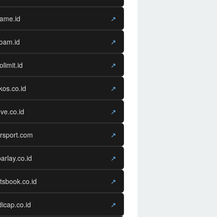
game.id
↗
oam.id
↗
olimit.id
↗
os.co.id
↗
ve.co.id
↗
rsport.com
↗
arlay.co.id
↗
tsbook.co.id
↗
icap.co.id
↗