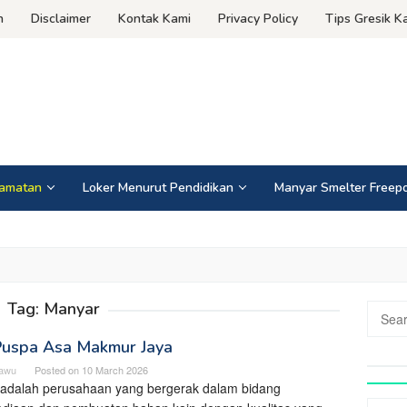
n
Disclaimer
Kontak Kami
Privacy Policy
Tips Gresik Ka
camatan
Loker Menurut Pendidikan
Manyar Smelter Freepo
Tag:
Manyar
Search
for:
Puspa Asa Makmur Jaya
cawu
Posted on
10 March 2026
adalah perusahaan yang bergerak dalam bidang