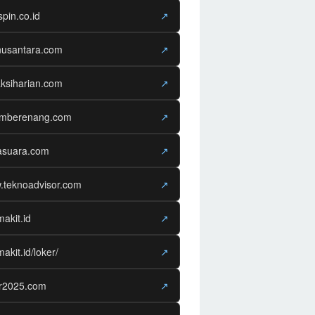
spin.co.id
↗
nusantara.com
↗
ksiharian.com
↗
amberenang.com
↗
asuara.com
↗
.teknoadvisor.com
↗
makit.id
↗
makit.id/loker/
↗
er2025.com
↗