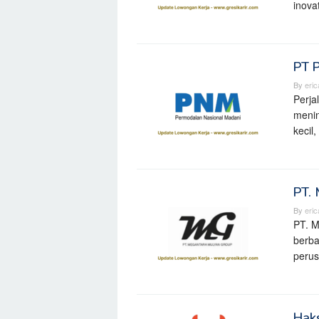
inova
PT 
By
eri
Perja
menin
kecil
PT.
By
eri
PT. M
berba
perus
Hak