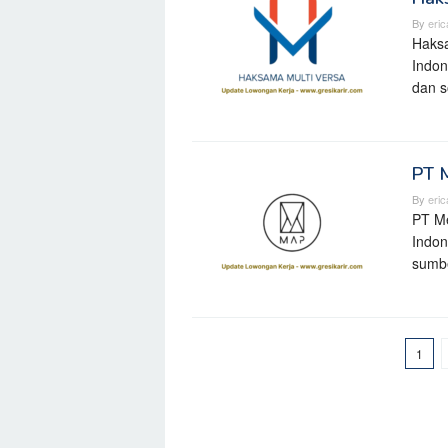
By
eri
Haksa
Indon
dan s
PT 
By
eri
PT Me
Indon
sumb
1