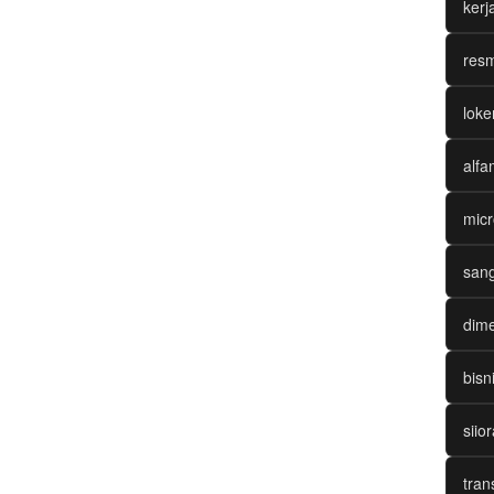
ker
resm
loke
alfa
micr
sang
dime
bisn
siio
tran