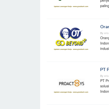
penye
palin
Ora
By
eri
Orang
Indon
indus
PT P
By
eri
PT Pr
solus
Indon