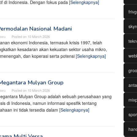
tif di Indonesia. Dengan fokus pada
[Selengkapnya]
friv
skyr
Permodalan Nasional Madani
cawu
Posted on
10 March 2026
tekn
lanan ekonomi Indonesia, termasuk krisis 1997, telah
gkatkan kesadaran akan kekuatan sektor usaha mikro,
webk
, menengah, dan koperasi serta potensi
[Selengkapnya]
groo
 Megantara Mulyan Group
anta
cawu
Posted on
10 March 2026
egantara Mulyan Group adalah sebuah perusahaan yang
mixp
sis di Indonesia, namun informasi spesifik tentang
ahaan ini tidak tersedia dalam
[Selengkapnya]
spor
hand
sama Multi Versa