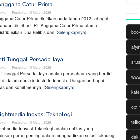
Anggana Catur Prima
cawu
Posted on
10 March 2026
ggana Catur Prima didirikan pada tahun 2012 sebagai
ahaan distribusi. PT Anggana Catur Prima utama
boo
stribusikan Dua Belibis dan
[Selengkapnya]
afyi
nti Tunggal Persada Jaya
situ
cawu
Posted on
10 March 2026
ti Tunggal Persada Jaya adalah perusahaan yang berdiri
www
 di dalam dunia industri Indonesia. Dengan berbagai
itas dan komitmennya,
[Selengkapnya]
kafe
opti
ightmedia Inovasi Teknologi
telk
cawu
Posted on
10 March 2026
ghtmedia Inovasi Teknologi adalah entitas yang
nkan peran penting dalam menghadirkan solusi teknologi
daki