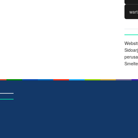
wart
Websit
Sidoarj
perus
Smelter