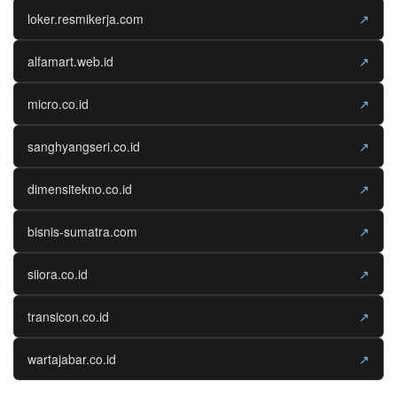
loker.resmikerja.com
↗
alfamart.web.id
↗
micro.co.id
↗
sanghyangseri.co.id
↗
dimensitekno.co.id
↗
bisnis-sumatra.com
↗
siiora.co.id
↗
transicon.co.id
↗
wartajabar.co.id
↗