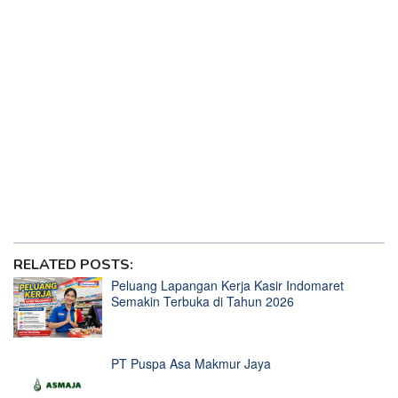
Main Mahjong Ways 2
Klasemen Liga 1 Terbaru, Dewa United di Puncak Sambil
Main Slot Gacor
Ole Romeney, Pemain Naturalisasi Timnas Indonesia yang
Suka Main Slot Gacor
Patrick Kluivert dan Erick Thohir Kaget Nasi Padang Enak
karena Ada Slot Gacor
Patrick Kluivert Kagum Lemparan Pratama Arhan Bagai
Jackpot Slot Gacor
Situs Loker Terdekat Tahun 2025
RELATED POSTS:
Peluang Lapangan Kerja Kasir Indomaret
Semakin Terbuka di Tahun 2026
PT Puspa Asa Makmur Jaya