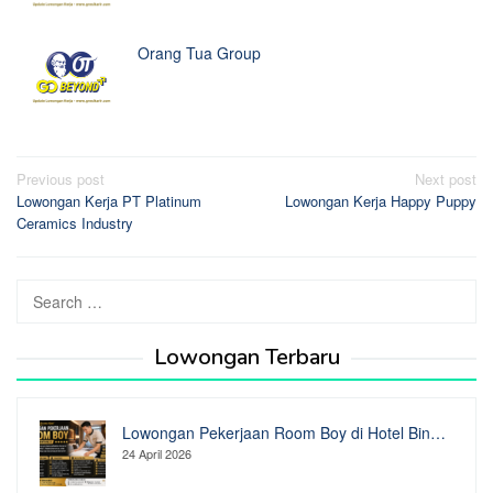
Orang Tua Group
Post
Previous post
Next post
Lowongan Kerja PT Platinum
Lowongan Kerja Happy Puppy
navigation
Ceramics Industry
Search
for:
Lowongan Terbaru
Lowongan Pekerjaan Room Boy di Hotel Bin…
24 April 2026