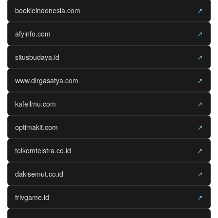
bookieindonesia.com
↗
afyinfo.com
↗
situsbudaya.id
↗
www.dirgasatya.com
↗
kafeilmu.com
↗
optimakit.com
↗
telkomtelstra.co.id
↗
dakisemut.co.id
↗
frivgame.id
↗