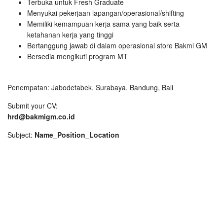
Terbuka untuk Fresh Graduate
Menyukai pekerjaan lapangan/operasional/shifting
Memiliki kemampuan kerja sama yang baik serta
ketahanan kerja yang tinggi
Bertanggung jawab di dalam operasional store Bakmi GM
Bersedia mengikuti program MT
Penempatan: Jabodetabek, Surabaya, Bandung, Bali
Submit your CV:
hrd@bakmigm.co.id
Subject:
Name_Position_Location
Antony El Gasing Makin Moncer Setelah Keluar dari MU,
Ternyata Slot Gacor Jadi Alasannya
Dewa United Menang Lawan Persija, Penonton Bersorak
Dapat Jackpot Slot Gacor
Erick Thohir Temui Patrick Kluivert, Nonton Liga 1 Sambil
Main Slot Gacor
Erick Thohir Yakin Timnas U-20 Bisa ke Piala Dunia Sambil