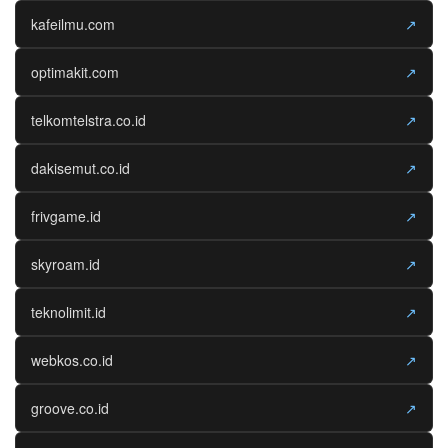
kafeilmu.com
↗
optimakit.com
↗
telkomtelstra.co.id
↗
dakisemut.co.id
↗
frivgame.id
↗
skyroam.id
↗
teknolimit.id
↗
webkos.co.id
↗
groove.co.id
↗