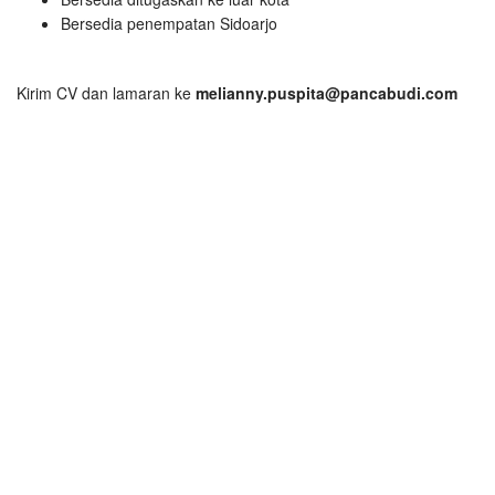
Bersedia penempatan Sidoarjo
Kirim CV dan lamaran ke
melianny.puspita@pancabudi.com
Antony El Gasing Makin Moncer Setelah Keluar dari MU,
Ternyata Slot Gacor Jadi Alasannya
Dewa United Menang Lawan Persija, Penonton Bersorak
Dapat Jackpot Slot Gacor
Erick Thohir Temui Patrick Kluivert, Nonton Liga 1 Sambil
Main Slot Gacor
Erick Thohir Yakin Timnas U-20 Bisa ke Piala Dunia Sambil
Main Mahjong Ways 2
Klasemen Liga 1 Terbaru, Dewa United di Puncak Sambil
Main Slot Gacor
Ole Romeney, Pemain Naturalisasi Timnas Indonesia yang
Suka Main Slot Gacor
Patrick Kluivert dan Erick Thohir Kaget Nasi Padang Enak
karena Ada Slot Gacor
Patrick Kluivert Kagum Lemparan Pratama Arhan Bagai