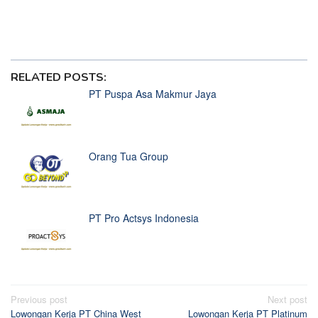
Jackpot Slot Gacor
Situs Loker Terdekat Tahun 2025
RELATED POSTS:
PT Puspa Asa Makmur Jaya
Orang Tua Group
PT Pro Actsys Indonesia
Post
Previous post
Next post
Lowongan Kerja PT China West
Lowongan Kerja PT Platinum