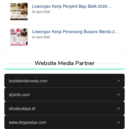
Lowongan Kerja Penjahit Baju Batik 2026:…
24 April 2026
Lowongan Kerja Perancang Busana Wanita 2…
24 April 2026
Website Media Partner
bookieindonesia.com
↗
afyinfo.com
↗
situsbudaya.id
↗
www.dirgasatya.com
↗