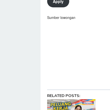
Apply
Sumber lowongan
Guru dan Murid Viral 2025 denga
5 Game Pragmatic Play Kurang P
Pola Gacor Princess 1000 Jackpot
5 Lagu Jadul Cocok Didengarkan 
ChatGPT dan Deepseek Ada Sainga
Diskon Besar Samsung Galaxy S25
Gempa Hari Ini di Samudra Hindia
HP Infinix Terbaru Harga 1 Jutaan 
Situs Lowongan Kerja Terbaik Ta
RELATED POSTS: