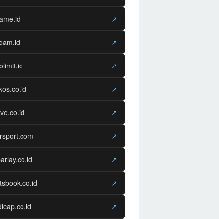
game.id
↗
oam.id
↗
olimit.id
↗
os.co.id
↗
ve.co.id
↗
rsport.com
↗
arlay.co.id
↗
tsbook.co.id
↗
icap.co.id
↗