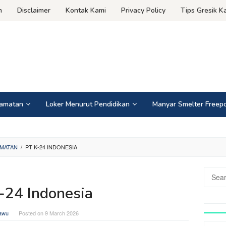
n
Disclaimer
Kontak Kami
Privacy Policy
Tips Gresik Ka
camatan
Loker Menurut Pendidikan
Manyar Smelter Freepo
MATAN
/
PT K-24 INDONESIA
Search
for:
-24 Indonesia
cawu
Posted on
9 March 2026