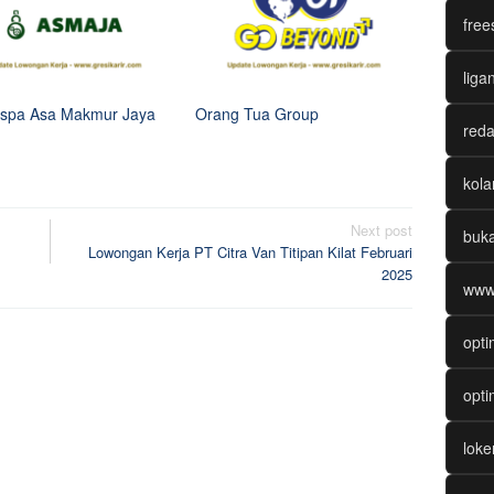
free
liga
spa Asa Makmur Jaya
Orang Tua Group
reda
kol
Next post
buk
Lowongan Kerja PT Citra Van Titipan Kilat Februari
2025
www
opti
opti
lok