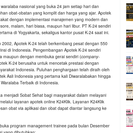
waralaba nasional yang buka 24 jam setiap hari dan
an obat-obatan yang komplit dan harga yang ajar. Apotek
arakat dengan implementasi manajemen yang modern dan
sore, malam, hari biasa, maupun hari libur. PT K-24 sendiri
rtama di Yogyakarta, sekaligus kantor pusat K-24 saat ini.
n 2002, Apotek K-24 telah berkembang pesat dengan 550
vinsi di Indonesia. Pengembangan Apotek K-24 sendiri
ba maupun dengan membuka gerai sendiri (
company-
otek K-24 berusaha untuk mencetak prestasi dengan
arakat Indonesia. Puluhan penghargaan telah diraih oleh
tek Asli Indonesia yang pertama kali Diwaralabakan hingga
aralaba Terbaik di Indonesia.
aha menjadi Sobat Sehat bagi masyarakat dalam melayani
melalui layanan apotek online K24Klik. Layanan K24Klik
obat via aplikasi dan obat dapat diantar langsung ke
mbuka program management trainee pada bulan Desember
asi yang dibutuhkan: