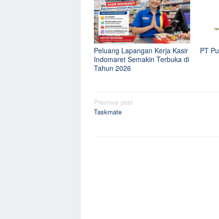
Peluang Lapangan Kerja Kasir
PT Pu
Indomaret Semakin Terbuka di
Tahun 2026
Post
Previous post
Taskmate
navigation