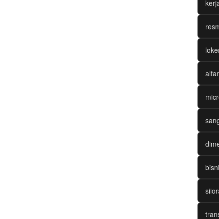
ker
resm
loke
alfa
micr
sang
dime
bisn
siio
tran