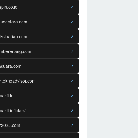
spin.co.id
↗
nusantara.com
↗
ksiharian.com
↗
amberenang.com
↗
asuara.com
↗
.teknoadvisor.com
↗
makit.id
↗
makit.id/loker/
↗
er2025.com
↗