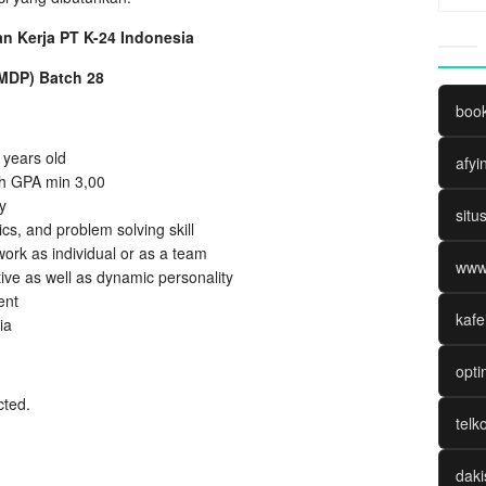
 Kerja PT K-24 Indonesia
MDP) Batch 28
boo
years old
afyi
th GPA min 3,00
y
situ
s, and problem solving skill
ork as individual or as a team
www
ive as well as dynamic personality
ent
kafe
ia
opti
cted.
telk
daki