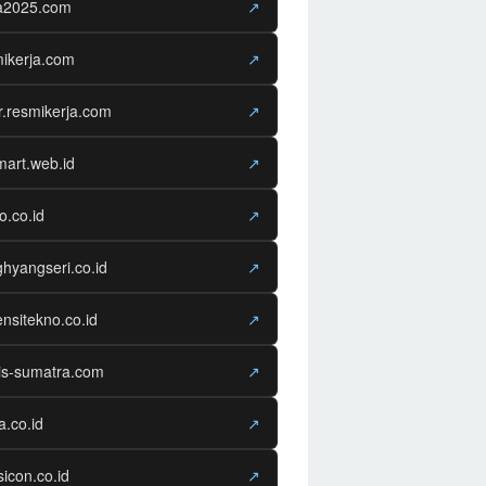
ja2025.com
↗
ikerja.com
↗
r.resmikerja.com
↗
mart.web.id
↗
o.co.id
↗
hyangseri.co.id
↗
nsitekno.co.id
↗
is-sumatra.com
↗
ra.co.id
↗
sicon.co.id
↗