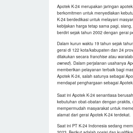
Apotek K-24 merupakan jaringan apotek 
berkomitmen untuk menyediakan kebutuh
K-24 berdedikasi untuk melayani masy
kebijakan harga tetap sama pagi, siang, 
berdiri sejak tahun 2002 dengan gerai pe
Dalam kurun waktu 19 tahun sejak tahu
gerai di 122 kota/kabupaten dan 24 pro
dilakukan secara
franchise
atau warala
owned
). Dalam perjalanan usahanya Ap
memberikan pelayanan terbaik bagi masy
Apotek K-24, salah satunya sebagai Apo
mendapat penghargaan sebagai Apotek W
Saat ini Apotek K-24 senantiasa berus
kebutuhan obat-obatan dengan praktis, 
mempermudah masyarakat untuk memesan 
alamat dari gerai Apotek K-24 terdekat.
Saat ini PT K-24 Indonesia sedang me
2023. Berikut adalah posisi dan kualifik