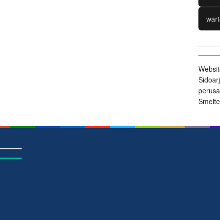
wart
Websit
Sidoarj
perus
Smelter