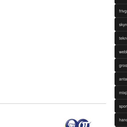
friv
skyr
n Pola Gatotkaca 1000
tekn
opuler dengan Peluang Menang Tinggi 2025
 Manis Spesial Valentine 2025
webk
Sambil Spin di Mahjong Wins 3
n Baru, Starlight Princess
groo
 Series Bisa Bikin Gampang Menang di Starlight Princess
 Getarkan Jackpot Starlight Princess
anta
Rilis di Indonesia, Siap Bikin Menang di Starlight Princess
hun 2025
mixp
spor
hand