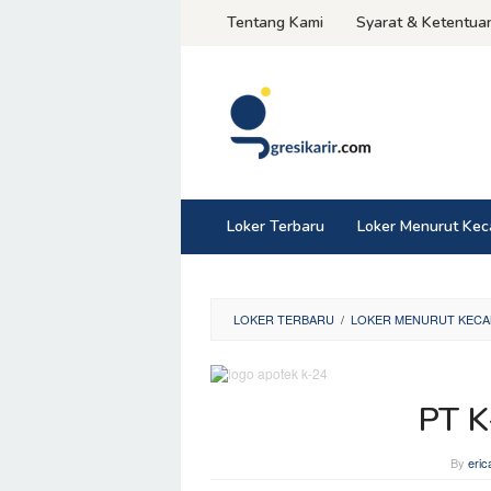
Skip
Tentang Kami
Syarat & Ketentua
to
content
Loker Terbaru
Loker Menurut Ke
LOKER TERBARU
/
LOKER MENURUT KECA
PT K
By
eri