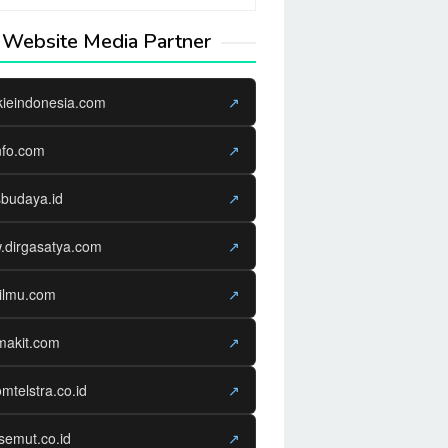
Website Media Partner
kieindonesia.com
↗
nfo.com
↗
sbudaya.id
↗
.dirgasatya.com
↗
ilmu.com
↗
makit.com
↗
omtelstra.co.id
↗
semut.co.id
↗