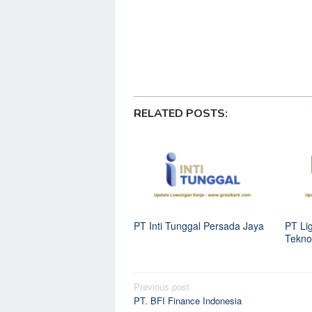
Diskon Besar Samsung Galaxy S25
Gempa Hari Ini di Samudra Hindia
HP Infinix Terbaru Harga 1 Jutaan 
Situs Lowongan Kerja Terbaik Ta
RELATED POSTS:
PT Inti Tunggal Persada Jaya
PT Li
Tekno
Post
Previous post
PT. BFI Finance Indonesia
navigation