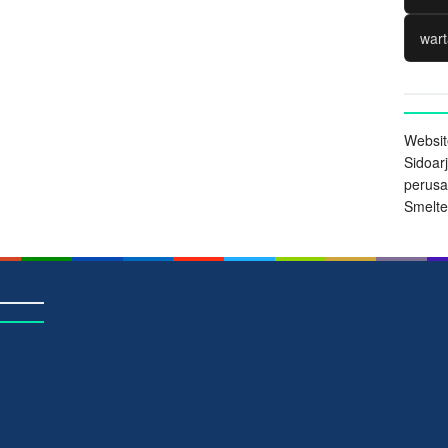
wart
Websit
Sidoarj
perus
Smelter