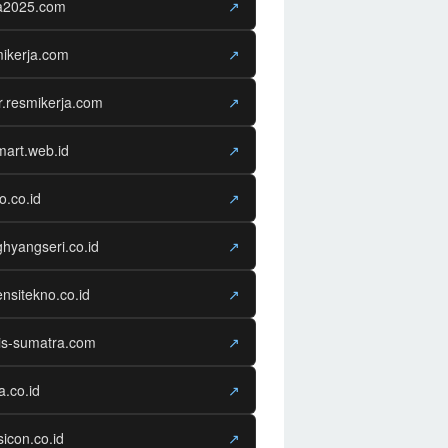
ja2025.com
↗
ikerja.com
↗
r.resmikerja.com
↗
mart.web.id
↗
o.co.id
↗
hyangseri.co.id
↗
nsitekno.co.id
↗
is-sumatra.com
↗
ra.co.id
↗
sicon.co.id
↗