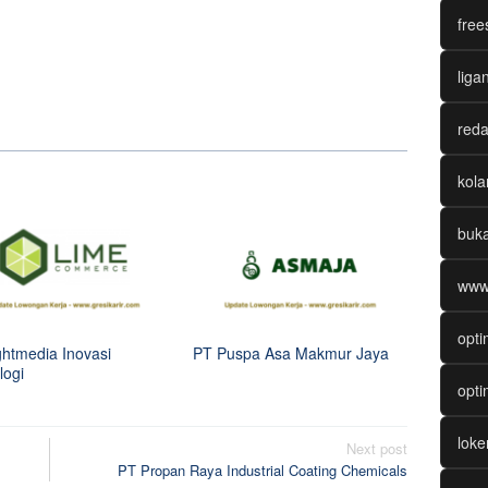
 Series Bisa Bikin Gampang Menang di Starlight Princess
free
 Getarkan Jackpot Starlight Princess
Rilis di Indonesia, Siap Bikin Menang di Starlight Princess
liga
hun 2025
reda
kol
buk
www
opti
ghtmedia Inovasi
PT Puspa Asa Makmur Jaya
logi
opti
lok
Next post
PT Propan Raya Industrial Coating Chemicals