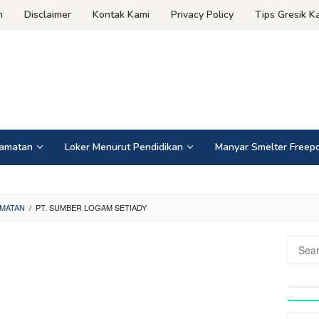
n
Disclaimer
Kontak Kami
Privacy Policy
Tips Gresik Ka
camatan
Loker Menurut Pendidikan
Manyar Smelter Freepo
MATAN
/
PT. SUMBER LOGAM SETIADY
Search
for: