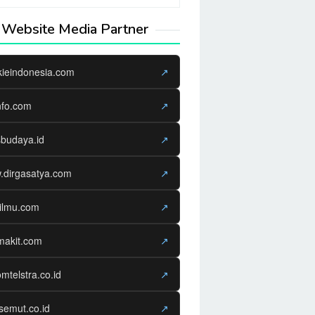
Website Media Partner
kieindonesia.com
↗
nfo.com
↗
sbudaya.id
↗
.dirgasatya.com
↗
ilmu.com
↗
makit.com
↗
omtelstra.co.id
↗
semut.co.id
↗