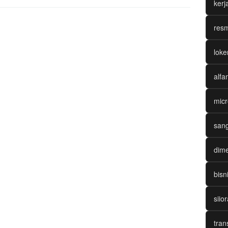
ker
resm
loke
alfa
micr
sang
dime
bisn
siio
tran