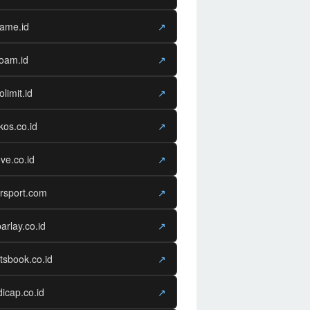
game.id
↗
oam.id
↗
olimit.id
↗
os.co.id
↗
ve.co.id
↗
rsport.com
↗
arlay.co.id
↗
tsbook.co.id
↗
icap.co.id
↗