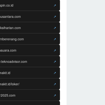
spin.co.id
↗
nusantara.com
↗
ksiharian.com
↗
amberenang.com
↗
asuara.com
↗
.teknoadvisor.com
↗
makit.id
↗
makit.id/loker/
↗
er2025.com
↗