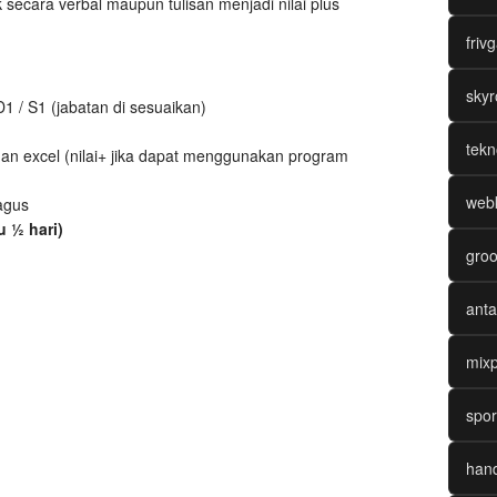
k secara verbal maupun tulisan menjadi nilai plus
friv
skyr
1 / S1 (jabatan di sesuaikan)
tekn
dan excel (nilai+ jika dapat menggunakan program
webk
agus
u ½ hari)
groo
anta
mixp
n Pola Gatotkaca 1000
opuler dengan Peluang Menang Tinggi 2025
spor
 Manis Spesial Valentine 2025
Sambil Spin di Mahjong Wins 3
hand
n Baru, Starlight Princess