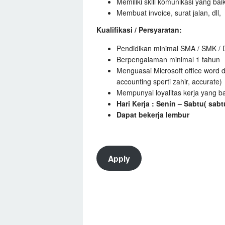
Memiliki skill komunikasi yang bai
Membuat invoice, surat jalan, dll,
Kualifikasi / Persyaratan:
Pendidikan minimal SMA / SMK / D
Berpengalaman minimal 1 tahun
Menguasai Microsoft office word 
accounting sperti zahir, accurate)
Mempunyai loyalitas kerja yang b
Hari Kerja : Senin – Sabtu( sabt
Dapat bekerja lembur
Apply
Guru dan Murid Viral 2025 denga
5 Game Pragmatic Play Kurang P
Pola Gacor Princess 1000 Jackpot
5 Lagu Jadul Cocok Didengarkan 
ChatGPT dan Deepseek Ada Sainga