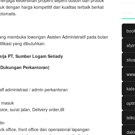
jaga kebersihan properti seperti dusbin dan produk
k dengan harga kompetitif dan kualitas terbaik berkat
otomatis.
boo
ang membuka lowongan Asisten Administratif pada bulan
lifikasi yang dibutuhkan:
afyi
rja PT. Sumber Logam Setiady
situ
 & Dukungan Perkantoran)
www
kafe
ff administrasi / admin perkantoran
r masuk
opti
, surat jalan, Delivery order,dll
telk
tin
 office, front office dan operasional lapangan
daki