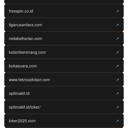
freespin.co.id
↗
liganusantara.com
↗
redaksiharian.com
↗
kolamberenang.com
↗
bukasuara.com
↗
www.teknoadvisor.com
↗
optimakit.id
↗
optimakit.id/loker/
↗
loker2025.com
↗