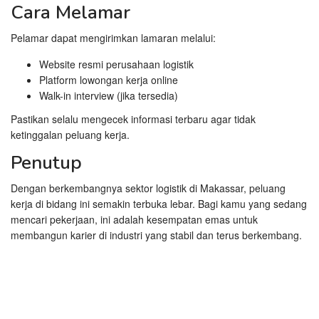
Cara Melamar
Pelamar dapat mengirimkan lamaran melalui:
Website resmi perusahaan logistik
Platform lowongan kerja online
Walk-in interview (jika tersedia)
Pastikan selalu mengecek informasi terbaru agar tidak
ketinggalan peluang kerja.
Penutup
Dengan berkembangnya sektor logistik di Makassar, peluang
kerja di bidang ini semakin terbuka lebar. Bagi kamu yang sedang
mencari pekerjaan, ini adalah kesempatan emas untuk
membangun karier di industri yang stabil dan terus berkembang.
Antony El Gasing Makin Moncer Setelah Keluar dari MU,
Ternyata Slot Gacor Jadi Alasannya
Dewa United Menang Lawan Persija, Penonton Bersorak
Dapat Jackpot Slot Gacor