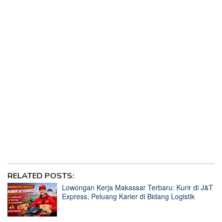
Erick Thohir Temui Patrick Kluivert, Nonton Liga 1 Sambil
Main Slot Gacor
Erick Thohir Yakin Timnas U-20 Bisa ke Piala Dunia Sambil
Main Mahjong Ways 2
Klasemen Liga 1 Terbaru, Dewa United di Puncak Sambil
Main Slot Gacor
Ole Romeney, Pemain Naturalisasi Timnas Indonesia yang
Suka Main Slot Gacor
Patrick Kluivert dan Erick Thohir Kaget Nasi Padang Enak
karena Ada Slot Gacor
Patrick Kluivert Kagum Lemparan Pratama Arhan Bagai
Jackpot Slot Gacor
Situs Loker Terdekat Tahun 2025
RELATED POSTS:
Lowongan Kerja Makassar Terbaru: Kurir di J&T
Express, Peluang Karier di Bidang Logistik