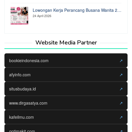
Lowongan Kerja Perancang Busana Wanita 2…
24 April 2026
Website Media Partner
bookieindonesia.com
↗
afyinfo.com
↗
situsbudaya.id
↗
www.dirgasatya.com
↗
kafeilmu.com
↗
optimakit.com
↗