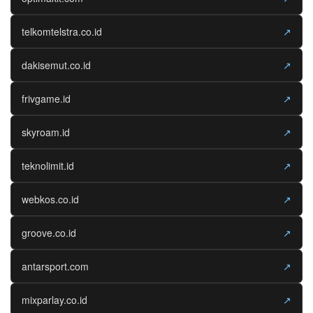
telkomtelstra.co.id
↗
dakisemut.co.id
↗
frivgame.id
↗
skyroam.id
↗
teknolimit.id
↗
webkos.co.id
↗
groove.co.id
↗
antarsport.com
↗
mixparlay.co.id
↗