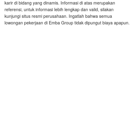
karir di bidang yang dinamis. Informasi di atas merupakan
referensi, untuk informasi lebih lengkap dan valid, silakan
kunjungi situs resmi perusahaan. Ingatlah bahwa semua
lowongan pekerjaan di Emba Group tidak dipungut biaya apapun.
Polri Ikutan Main Pola Scatter Hitam
Profil Bang Gobang, Sosok Viral di Komunitas Starlight
Princess
Rekomendasi 9 HP Android Murah Cocok untuk Main
Starlight Princess
Selebriti yang Hobi Main Starlight Princess, Siapa Saja?
Tersangka Kasus Jiwasraya Miliki Harta Rp39M Auto
Jackpot di Starlight Princess
BPKN Nyatakan Mahjong Ways 2 Mampu Berikan
Kemenangan Maksimal
Bingung Gaji ke-13 Dihapus, ASN Ini Nabung untuk Main
Mahjong Ways 2
Biayai Selingkuhan Pakai Uang Hasil Slot Gacor
Situs Loker Terlengkap 2025