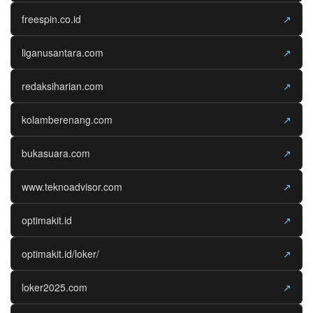
freespin.co.id
↗
liganusantara.com
↗
redaksiharian.com
↗
kolamberenang.com
↗
bukasuara.com
↗
www.teknoadvisor.com
↗
optimakit.id
↗
optimakit.id/loker/
↗
loker2025.com
↗