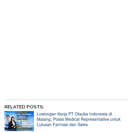
Princess
Indonesia-Rusia Bakal Kerja Sama Dapatkan Scatter Hitam
Starlight Princess
Jimmy Butler Rekomendasikan Game Slot Uang Asli
dengan RTP Tinggi
Karyawan PT Timah Kaget Dapat Jackpot dari Mahjong
Ways 2
Lina Priscilla Kaget Lihat Permainan Mahjong Ways 2
Mahjong Ways 2 di Ciawi Semakin Jackpot dan Gacor
Main PG Slot Gacor di Valencia dengan RTP Tinggi
Nonton Liverpool Sambil Main Slot Uang Asli dengan
Potensi Menang Tinggi
Situs Lowongan Kerja Tahun 2025
RELATED POSTS:
Lowongan Kerja PT Otsuka Indonesia di
Malang: Posisi Medical Representative untuk
Lulusan Farmasi dan Sales