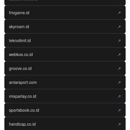
frivgame.id
↗
skyroam.id
↗
teknolimit.id
↗
webkos.co.id
↗
groove.co.id
↗
antarsport.com
↗
mixparlay.co.id
↗
sportsbook.co.id
↗
handicap.co.id
↗