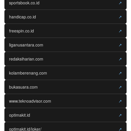
sportsbook.co.id
↗
handicap.co.id
↗
freespin.co.id
↗
liganusantara.com
↗
redaksiharian.com
↗
kolamberenang.com
↗
bukasuara.com
↗
www.teknoadvisor.com
↗
optimakit.id
↗
optimakit.id/loker/
↗