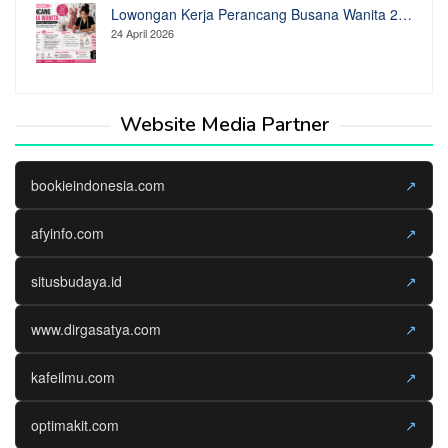
Lowongan Kerja Perancang Busana Wanita 2…
24 April 2026
Website Media Partner
bookieindonesia.com
↗
afyinfo.com
↗
situsbudaya.id
↗
www.dirgasatya.com
↗
kafeilmu.com
↗
optimakit.com
↗