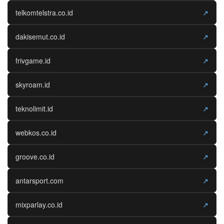
telkomtelstra.co.id
↗
dakisemut.co.id
↗
frivgame.id
↗
skyroam.id
↗
teknolimit.id
↗
webkos.co.id
↗
groove.co.id
↗
antarsport.com
↗
mixparlay.co.id
↗